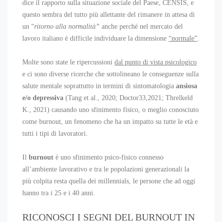
dice il rapporto sulla situazione sociale del Paese, CENSIS, e
questo sembra del tutto più allettante del rimanere in attesa di
un “
ritorno alla normalità”
anche perché nel mercato del
lavoro italiano è difficile individuare la dimensione
“normale”
.
Molte sono state le ripercussioni
dal punto di vista psicologico
e ci sono diverse ricerche che sottolineano le conseguenze sulla
salute mentale soprattutto in termini di sintomatologia
ansiosa
e/o depressiva
(Tang et al., 2020; Doctor33,2021; Threlkeld
K., 2021) causando uno sfinimento fisico, o meglio conosciuto
come burnout, un fenomeno che ha un impatto su tutte le età e
tutti i tipi di lavoratori.
Il
burnout
è uno sfinimento psico-fisico connesso
all’ambiente lavorativo e tra le popolazioni generazionali la
più colpita resta quella dei millennials, le persone che ad oggi
hanno tra i 25 e i 40 anni.
RICONOSCI I SEGNI DEL BURNOUT IN