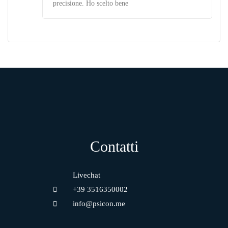
precisione. Ho scelto bene
Contatti
Livechat
+39 3516350002
info@psicon.me