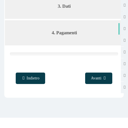
3. Dati
IN
4. Pagamenti
Indietro
Avanti