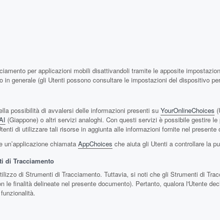
ciamento per applicazioni mobili disattivandoli tramite le apposite impostazioni
to in generale (gli Utenti possono consultare le impostazioni del dispositivo per
la possibilità di avvalersi delle informazioni presenti su
YourOnlineChoices
(
AI
(Giappone) o altri servizi analoghi. Con questi servizi è possibile gestire l
 Utenti di utilizzare tali risorse in aggiunta alle informazioni fornite nel presen
one un’applicazione chiamata
AppChoices
che aiuta gli Utenti a controllare la p
ti di Tracciamento
utilizzo di Strumenti di Tracciamento. Tuttavia, si noti che gli Strumenti di Tr
n le finalità delineate nel presente documento). Pertanto, qualora l'Utente decid
 funzionalità.