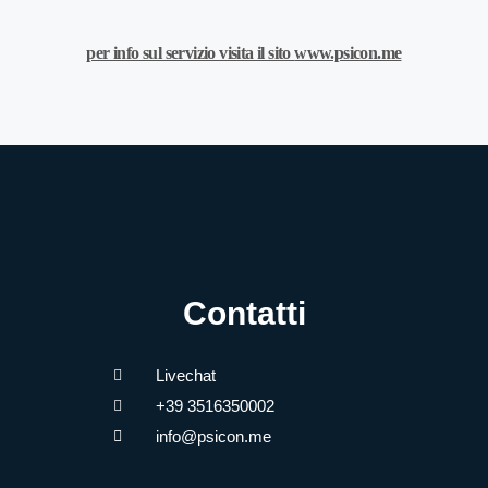
per info sul servizio visita il sito
www.psicon.me
Contatti
Livechat
+39 3516350002
info@psicon.me